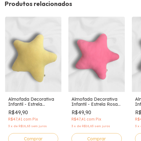
Produtos relacionados
Almofada Decorativa
Almofada Decorativa
Al
Infantil - Estrela
Infantil - Estrela Rosa
Inf
Amarela
Chiclete
Ro
R$49,90
R$49,90
R$
R$47,41
com
Pix
R$47,41
com
Pix
R$
3
x
de
R$16,63
sem juros
3
x
de
R$16,63
sem juros
3
x