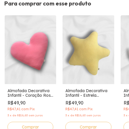
Para comprar com esse produto
Almofada Decorativa
Almofada Decorativa
Al
Infantil - Coração Rosa
Infantil - Estrela
In
Chiclete
Amarela
R$49,90
R$49,90
R$
R$47,41
com
Pix
R$47,41
com
Pix
R$
3
x
de
R$16,63
sem juros
3
x
de
R$16,63
sem juros
3
x