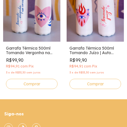
Garrafa Térmica 500ml
Garrafa Térmica 500ml
Tomando Vergonha na
Tomando Juízo | Auto
Cara | Auto Astral
Astral
R$99,90
R$99,90
R$94,91
com
Pix
R$94,91
com
Pix
3
x
de
R$33,30
sem juros
3
x
de
R$33,30
sem juros
Siga-nos