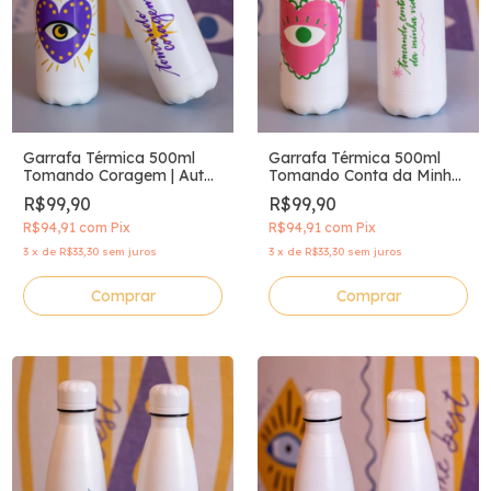
Garrafa Térmica 500ml
Garrafa Térmica 500ml
Tomando Coragem | Auto
Tomando Conta da Minha
Astral
Vida | Auto Astral
R$99,90
R$99,90
R$94,91
com
Pix
R$94,91
com
Pix
3
x
de
R$33,30
sem juros
3
x
de
R$33,30
sem juros