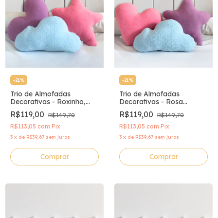
-
21
%
-
21
%
Trio de Almofadas
Trio de Almofadas
Decorativas - Roxinho,
Decorativas - Rosa
Rosa Chiclete e Azul
Chiclete, Roxinho e Azul
R$119,00
R$119,00
R$149,70
R$149,70
R$113,05
com
Pix
R$113,05
com
Pix
3
x
de
R$39,67
sem juros
3
x
de
R$39,67
sem juros