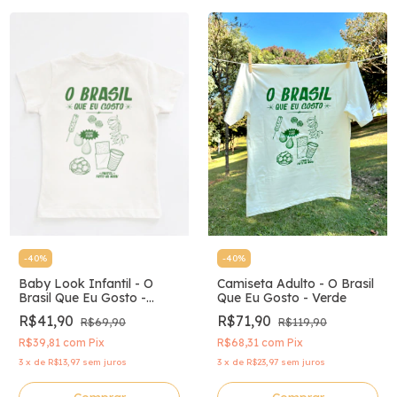
-
40
%
-
40
%
Baby Look Infantil - O
Camiseta Adulto - O Brasil
Brasil Que Eu Gosto -
Que Eu Gosto - Verde
Verde
R$41,90
R$71,90
R$69,90
R$119,90
R$39,81
com
Pix
R$68,31
com
Pix
3
x
de
R$13,97
sem juros
3
x
de
R$23,97
sem juros