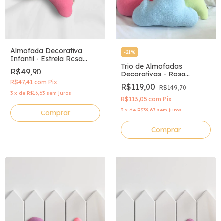
Almofada Decorativa
-
21
%
Infantil - Estrela Rosa
Trio de Almofadas
Chiclete
R$49,90
Decorativas - Rosa
Chiclete, Verde Limão e
R$47,41
com
Pix
R$119,00
R$149,70
Azul
3
x
de
R$16,63
sem juros
R$113,05
com
Pix
3
x
de
R$39,67
sem juros