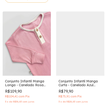
Conjunto Infantil Manga
Conjunto Infantil Manga
Longa - Canelado Rosa
Curta - Canelado Azul
Encanto
Sereno
R$109,90
R$79,90
R$104,41
com
Pix
R$75,91
com
Pix
3
x
de
R$36,63
sem juros
3
x
de
R$26,63
sem juros