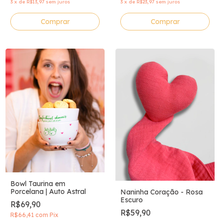
3
x
de
R$13,97
sem juros
3
x
de
R$23,97
sem juros
Comprar
Comprar
Bowl Taurina em
Porcelana | Auto Astral
Naninha Coração - Rosa
Escuro
R$69,90
R$59,90
R$66,41
com
Pix