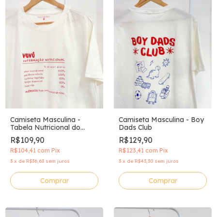
Camiseta Masculina - Boy
Camiseta Masculina -
Dads Club
Tabela Nutricional do
Vovô
R$129,90
R$109,90
R$123,41
com
Pix
R$104,41
com
Pix
3
x
de
R$43,30
sem juros
3
x
de
R$36,63
sem juros
Comprar
Comprar