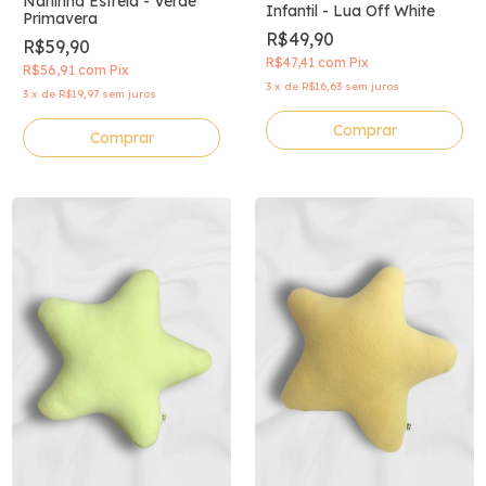
Naninha Estrela - Verde
Infantil - Lua Off White
Primavera
R$49,90
R$59,90
R$47,41
com
Pix
R$56,91
com
Pix
3
x
de
R$16,63
sem juros
3
x
de
R$19,97
sem juros