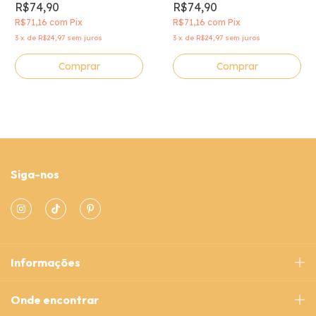
R$74,90
R$74,90
R$71,16
com
Pix
R$71,16
com
Pix
3
x
de
R$24,97
sem juros
3
x
de
R$24,97
sem juros
Comprar
Comprar
Siga-nos
Informações
Onde encontrar