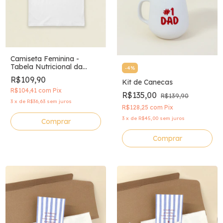
Camiseta Feminina -
Tabela Nutricional da
-
4
%
Vovó
R$109,90
Kit de Canecas
R$104,41
com
Pix
R$135,00
R$139,90
3
x
de
R$36,63
sem juros
R$128,25
com
Pix
3
x
de
R$45,00
sem juros
Comprar