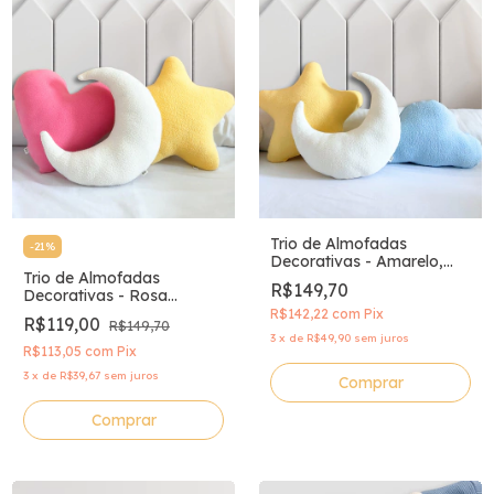
Trio de Almofadas
-
21
%
Decorativas - Amarelo,
Trio de Almofadas
Azul e Off White
R$149,70
Decorativas - Rosa
Chiclete, Amarelo e Off
R$142,22
com
Pix
R$119,00
R$149,70
White
3
x
de
R$49,90
sem juros
R$113,05
com
Pix
3
x
de
R$39,67
sem juros