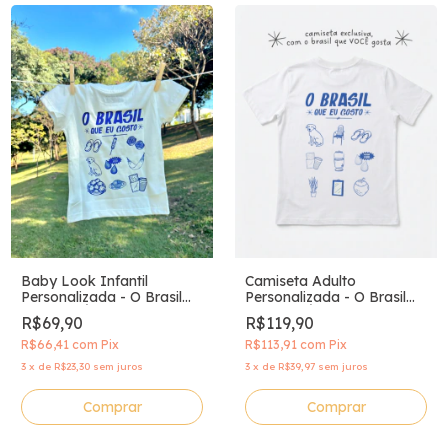
Baby Look Infantil
Camiseta Adulto
Personalizada - O Brasil
Personalizada - O Brasil
Que VOCÊ Gosta
Que VOCÊ Gosta
R$69,90
R$119,90
R$66,41
com
Pix
R$113,91
com
Pix
3
x
de
R$23,30
sem juros
3
x
de
R$39,97
sem juros
Comprar
Comprar