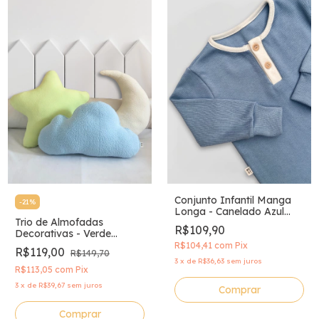
Conjunto Infantil Manga
-
21
%
Longa - Canelado Azul
Trio de Almofadas
Sereno
R$109,90
Decorativas - Verde
Limão, Off White e Azul
R$104,41
com
Pix
R$119,00
R$149,70
3
x
de
R$36,63
sem juros
R$113,05
com
Pix
3
x
de
R$39,67
sem juros
Comprar