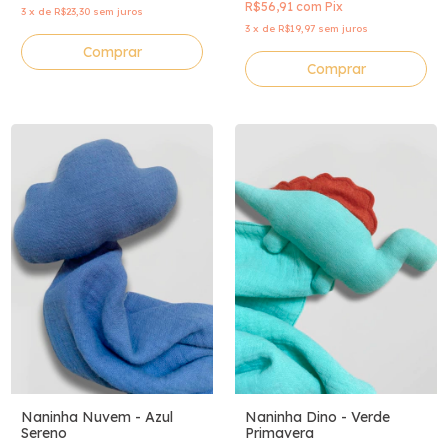
R$56,91
com
Pix
3
x
de
R$23,30
sem juros
3
x
de
R$19,97
sem juros
Comprar
Naninha Nuvem - Azul
Naninha Dino - Verde
Sereno
Primavera