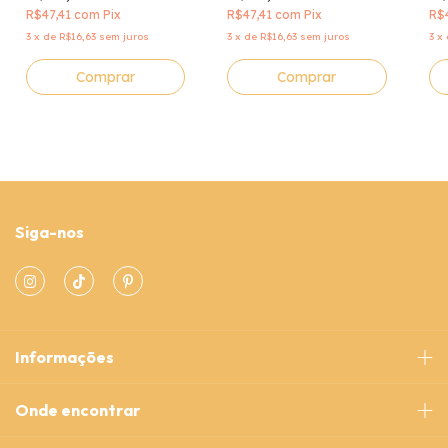
R$47,41
com
Pix
R$47,41
com
Pix
R$
3
x
de
R$16,63
sem juros
3
x
de
R$16,63
sem juros
3
x
Siga-nos
Informações
Onde encontrar