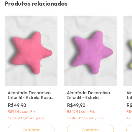
Produtos relacionados
Almofada Decorativa
Almofada Decorativa
Al
Infantil - Estrela Rosa
Infantil - Estrela
Inf
Chiclete
Roxinha
Li
R$49,90
R$49,90
R$
R$47,41
com
Pix
R$47,41
com
Pix
R$
3
x
de
R$16,63
sem juros
3
x
de
R$16,63
sem juros
3
x