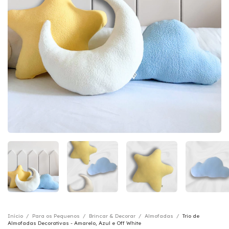
Início
/
Para os Pequenos
/
Brincar & Decorar
/
Almofadas
/
Trio de
Almofadas Decorativas - Amarelo, Azul e Off White