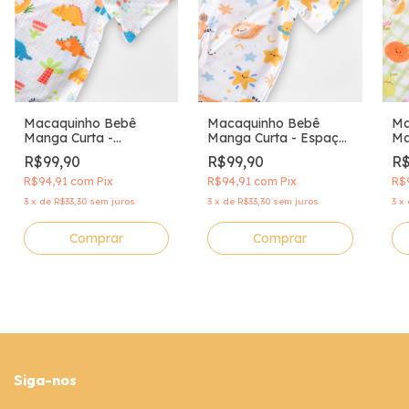
Macaquinho Bebê
Macaquinho Bebê
Ma
Manga Curta -
Manga Curta - Espaço
Ma
Dinolândia
Sideral
da
R$99,90
R$99,90
R$
R$94,91
com
Pix
R$94,91
com
Pix
R$
3
x
de
R$33,30
sem juros
3
x
de
R$33,30
sem juros
3
x
Comprar
Comprar
Siga-nos