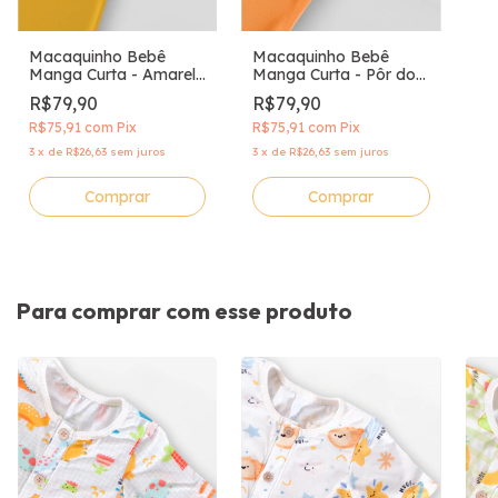
Macaquinho Bebê
Macaquinho Bebê
Manga Curta - Amarelo
Manga Curta - Pôr do
Solar
Sol
R$79,90
R$79,90
R$75,91
com
Pix
R$75,91
com
Pix
3
x
de
R$26,63
sem juros
3
x
de
R$26,63
sem juros
Comprar
Comprar
Para comprar com esse produto