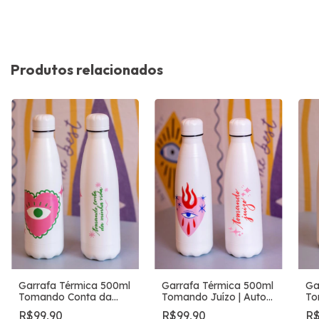
Produtos relacionados
Garrafa Térmica 500ml
Garrafa Térmica 500ml
Ga
Tomando Conta da
Tomando Juízo | Auto
To
Minha Vida | Auto
Astral
Ca
R$99,90
R$99,90
R$