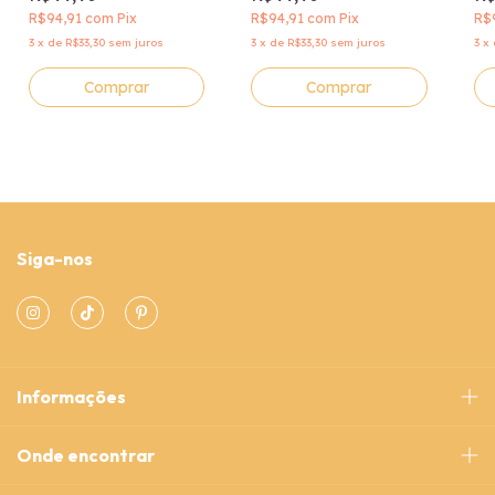
Astral
R$94,91
com
Pix
R$94,91
com
Pix
R$
3
x
de
R$33,30
sem juros
3
x
de
R$33,30
sem juros
3
x
Siga-nos
Informações
Onde encontrar