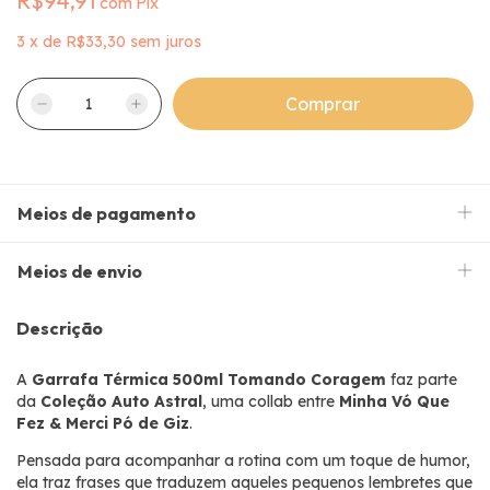
R$94,91
com
Pix
3
x
de
R$33,30
sem juros
Meios de pagamento
Meios de envio
Descrição
A
Garrafa Térmica 500ml Tomando Coragem
faz parte
da
Coleção Auto Astral
, uma collab entre
Minha Vó Que
Fez & Merci Pó de Giz
.
Pensada para acompanhar a rotina com um toque de humor,
ela traz frases que traduzem aqueles pequenos lembretes que