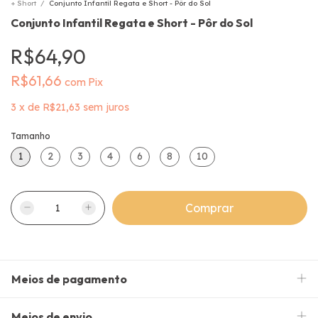
+ Short
/
Conjunto Infantil Regata e Short - Pôr do Sol
Conjunto Infantil Regata e Short - Pôr do Sol
R$64,90
R$61,66
com
Pix
3
x
de
R$21,63
sem juros
Tamanho
1
2
3
4
6
8
10
Meios de pagamento
Meios de envio