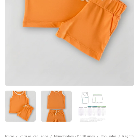
Início
/
Para os Pequenos
/
Maiorzinhos - 2 à 10 anos
/
Conjuntos
/
Regata