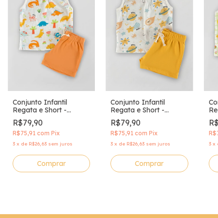
Conjunto Infantil
Conjunto Infantil
Co
Regata e Short -
Regata e Short -
Re
Dinolândia
Espaço Sideral
da
R$79,90
R$79,90
R$
R$75,91
com
Pix
R$75,91
com
Pix
R$
3
x
de
R$26,63
sem juros
3
x
de
R$26,63
sem juros
3
x
Comprar
Comprar