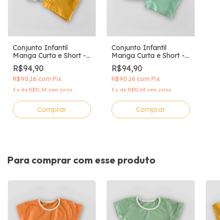
Conjunto Infantil
Conjunto Infantil
Manga Curta e Short -
Manga Curta e Short -
Espaço Sideral
Frutas da estação
R$94,90
R$94,90
R$90,16
com
Pix
R$90,16
com
Pix
3
x
de
R$31,63
sem juros
3
x
de
R$31,63
sem juros
Comprar
Comprar
Para comprar com esse produto