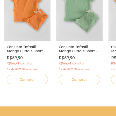
Conjunto Infantil
Conjunto Infantil
Co
Manga Curta e Short -
Manga Curta e Short -
Ma
Pôr do Sol
Brisa Verde
Am
R$69,90
R$69,90
R$
R$66,41
com
Pix
R$66,41
com
Pix
R$
3
x
de
R$23,30
sem juros
3
x
de
R$23,30
sem juros
3
x
Comprar
Comprar