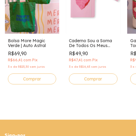
Bolsa More Magic
Caderno Sou a Soma
Ga
Verde | Auto Astral
De Todos Os Meus
To
Esforços | Auto Astral
Mi
R$69,90
R$49,90
R$
As
R$66,41
com
Pix
R$47,41
com
Pix
R$
3
x
de
R$23,30
sem juros
3
x
de
R$16,63
sem juros
3
x
Comprar
Siga-nos