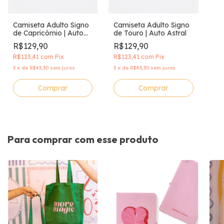
Camiseta Adulto Signo
Camiseta Adulto Signo
de Capricórnio | Auto
de Touro | Auto Astral
Astral
R$129,90
R$129,90
R$123,41
com
Pix
R$123,41
com
Pix
3
x
de
R$43,30
sem juros
3
x
de
R$43,30
sem juros
Comprar
Comprar
Para comprar com esse produto