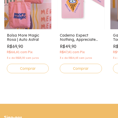
Bolsa More Magic
Caderno Expect
Ga
Rosa | Auto Astral
Nothing, Appreciate
To
Everything | Auto Astral
Ca
R$69,90
R$49,90
R$
R$66,41
com
Pix
R$47,41
com
Pix
R$
3
x
de
R$23,30
sem juros
3
x
de
R$16,63
sem juros
3
x
Comprar
Siga-nos