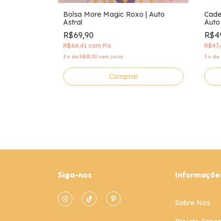
Bolsa More Magic Roxo | Auto
Cade
Astral
Auto
R$69,90
R$4
R$66,41
com
Pix
R$47
3
x
de
R$23,30
sem juros
3
x
de
Comprar
Siga-nos
Informaçõe
Sobre Nós