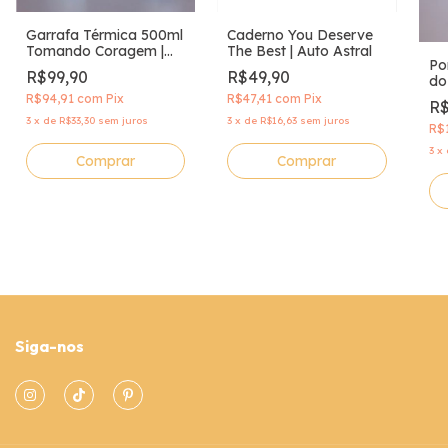
Garrafa Térmica 500ml
Caderno You Deserve
Tomando Coragem |
The Best | Auto Astral
Po
Auto Astral
R$99,90
R$49,90
do
As
R$94,91
com
Pix
R$47,41
com
Pix
R$
3
x
de
R$33,30
sem juros
3
x
de
R$16,63
sem juros
R$
3
x
Siga-nos