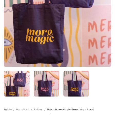
Início
/
Para Você
/
Bolsas
/
Bolsa More Magic Roxo | Auto Astral