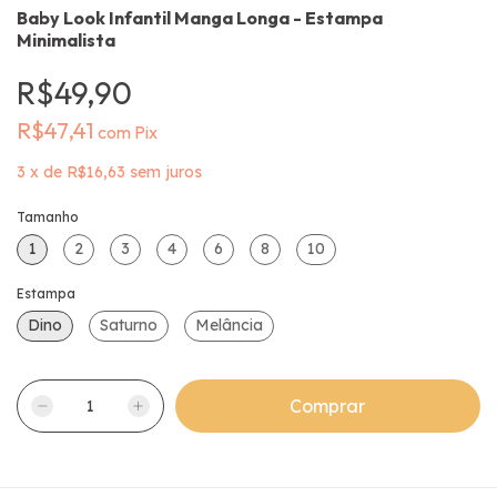
Baby Look Infantil Manga Longa - Estampa
Minimalista
R$49,90
R$47,41
com
Pix
3
x
de
R$16,63
sem juros
Tamanho
1
2
3
4
6
8
10
Estampa
Dino
Saturno
Melância