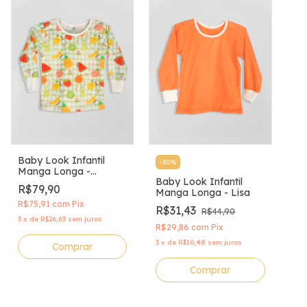
Baby Look Infantil
-
30
%
Manga Longa -
Baby Look Infantil
Estampada
R$79,90
Manga Longa - Lisa
R$75,91
com
Pix
R$31,43
R$44,90
3
x
de
R$26,63
sem juros
R$29,86
com
Pix
3
x
de
R$10,48
sem juros
Comprar
Comprar