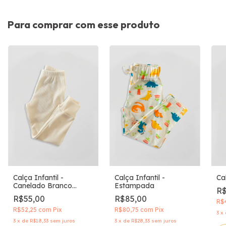
Para comprar com esse produto
Calça Infantil -
Calça Infantil -
Cal
Canelado Branco
Estampada
R$
Nuvem
R$55,00
R$85,00
R$
R$52,25
com
Pix
R$80,75
com
Pix
3
x
3
x
de
R$18,33
sem juros
3
x
de
R$28,33
sem juros