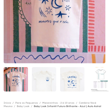
Início
/
Para os Pequenos
/
Maiorzinhos - 2 à 10 anos
/
Combine Você
Mesmo
/
Baby Look
/
Baby Look Infantil Futuro Brilhante - Azul | Auto Astral