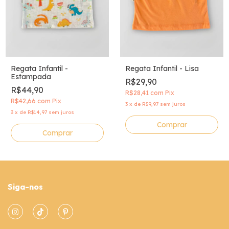
Regata Infantil -
Regata Infantil - Lisa
Estampada
R$29,90
R$44,90
R$28,41
com
Pix
R$42,66
com
Pix
3
x
de
R$9,97
sem juros
3
x
de
R$14,97
sem juros
Comprar
Comprar
Siga-nos